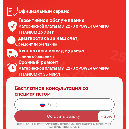
Официальный сервис
Гарантийное обслуживание
материнской платы MSI Z270 XPOWER GAMING
TITANIUM до 3 лет
Диагностика за наш счет,
ремонт по желанию
Бесплатный выезд курьера
в день обращения
Срочный ремонт
материнской платы MSI Z270 XPOWER GAMING
TITANIUM от 35 минут
Бесплатная консультация со
специалистом
Оставить заявку
Нажимая на кнопку "Оставить заявку" Вы соглашаетесь c
политикой
конфиденциальности